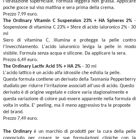
l'idratazione superficiale. Formula leggera non grassa. Applicare
poche gocce sul viso mattina e sera prima della crema.
Prezzo 7,99 euro.
The Ordinary
Vitamin
C Suspension 23% + HA Spheres 2%
-
Sospensione di vitamina C 23% + Sfere di acido ialuronico 2% - 30
ml
Siero di vitamina C, illumina e protegge la pelle contro
l'invecchiamento. L'acido ialuronico leviga la pelle in modo
visibile. Formula senza acqua e silicone. Da applicare la sera.
Prezzo 6,49 euro.
The Ordinary Lactiv Acid 5% + HA 2%
- 30 ml
L'acido lattico è un acido alfa idrossile che esfolia la pelle.
Questa formula contiene un derivato della Tasmania Pepperberry
studiato per ridurre l'irritazione associati all'uso di acido. Questo
derivato è di origine vegetale e colore varia stagionalmente e
questa variazione di colore può essere apparente nella formula di
volta in volta. E' peeling, ma il meno aggressivo tra le proposte
del brand.
Prezzo 7,49 euro.
The Ordinary
è un marchio di prodotti per la cura della pelle
conosciuto per creare le sue formulazioni cliniche con la