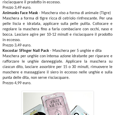
risciacquare il prodotto in eccesso.
Prezzo 3,49 euro.
Animasks Face Mask
- Maschera viso a forma di animale (Tigre)
Maschera a forma di tigre ricca di cetriolo rinfrescante. Per una
pelle liscia e idratata, applicare sulla pelle pulita. Collocare e
regolare la maschera fino a farla combaciare con occhi, naso e
bocca. Lasciare agire per 10-12 minuti e risciacquare il prodotto
in eccesso.
Prezzo 3,49 euro.
Kocostar 5Finger Nail Pack
- Maschera per 5 unghie e dita
Maschera per unghie con intensa azione idratante p
er riparare e
rafforzare le unghie danneggiate.
Applicare la maschera su
ciascun dito, l
asciare assorbire per 15 o 30 minuti, r
imuovere le
maschere e massaggiare il siero in eccesso nelle unghie e sulla
punta delle dita, n
on serve risciacquare.
Prezzo 4,99 euro.