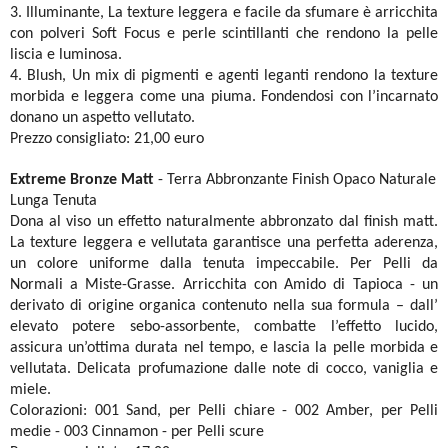
3. Illuminante, La texture leggera e facile da sfumare è arricchita
con polveri Soft Focus e perle scintillanti che rendono la pelle
liscia e luminosa.
4. Blush, Un mix di pigmenti e agenti leganti rendono la texture
morbida e leggera come una piuma. Fondendosi con l’incarnato
donano un aspetto vellutato.
Prezzo consigliato: 21,00 euro
Extreme Bronze Matt
- Terra Abbronzante Finish Opaco Naturale
Lunga Tenuta
Dona al viso un effetto naturalmente abbronzato dal finish matt.
La texture leggera e vellutata garantisce una perfetta aderenza,
un colore uniforme dalla tenuta impeccabile. Per Pelli da
Normali a Miste-Grasse. Arricchita con Amido di Tapioca - un
derivato di origine organica contenuto nella sua formula – dall’
elevato potere sebo-assorbente, combatte l’effetto lucido,
assicura un’ottima durata nel tempo, e lascia la pelle morbida e
vellutata. Delicata profumazione dalle note di cocco, vaniglia e
miele.
Colorazioni:
001 Sand, per Pelli chiare - 002 Amber, per Pelli
medie - 003 Cinnamon - per Pelli scure