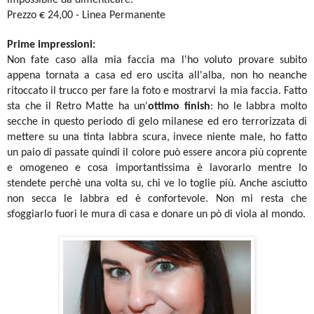
impossibile da dimenticare.
Prezzo € 24,00 - Linea Permanente
Prime impressioni:
Non fate caso alla mia faccia ma l'ho voluto provare subito
appena tornata a casa ed ero uscita all'alba, non ho neanche
ritoccato il trucco per fare la foto e mostrarvi la mia faccia. Fatto
sta che il Retro Matte ha un'
ottimo finish
: ho le labbra molto
secche in questo periodo di gelo milanese ed ero terrorizzata di
mettere su una tinta labbra scura, invece niente male, ho fatto
un paio di passate quindi il colore può essere ancora più coprente
e omogeneo e cosa importantissima è lavorarlo mentre lo
stendete perchè una volta su, chi ve lo toglie più. Anche asciutto
non secca le labbra ed è confortevole. Non mi resta che
sfoggiarlo fuori le mura di casa e donare un pò di viola al mondo.