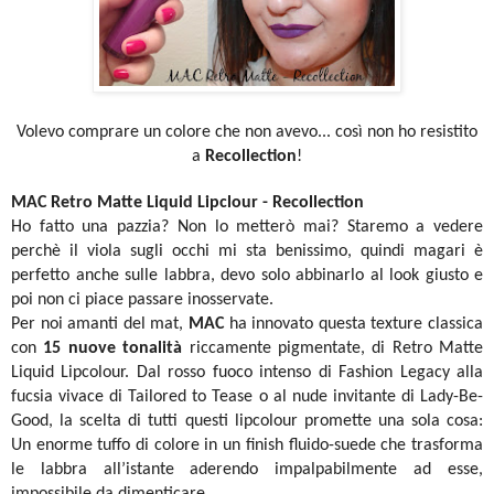
Volevo comprare un colore che non avevo... così non ho resistito
a
Recollection
!
MAC Retro Matte Liquid Lipclour - Recollection
Ho fatto una pazzia? Non lo metterò mai? Staremo a vedere
perchè il viola sugli occhi mi sta benissimo, quindi magari è
perfetto anche sulle labbra, devo solo abbinarlo al look giusto e
poi non ci piace passare inosservate.
Per noi amanti del mat,
MAC
ha innovato questa texture classica
con
15 nuove tonalità
riccamente pigmentate, di Retro Matte
Liquid Lipcolour. Dal rosso fuoco intenso di Fashion Legacy alla
fucsia vivace di Tailored to Tease o al nude invitante di Lady-Be-
Good, la scelta di tutti questi lipcolour promette una sola cosa:
Un enorme tuffo di colore in un finish fluido-suede che trasforma
le labbra all’istante aderendo impalpabilmente ad esse,