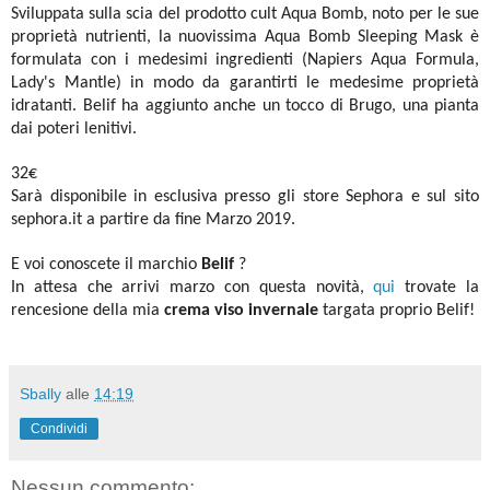
Sviluppata sulla scia del prodotto cult Aqua Bomb, noto per le sue
proprietà nutrienti, la nuovissima Aqua Bomb Sleeping Mask è
formulata con i medesimi ingredienti (Napiers Aqua Formula,
Lady's Mantle) in modo da garantirti le medesime proprietà
idratanti. Belif ha aggiunto anche un tocco di Brugo, una pianta
dai poteri lenitivi.
32€
Sarà disponibile in esclusiva presso gli store Sephora e sul sito
sephora.it a partire da fine Marzo 2019.
E voi conoscete il marchio
Belif
?
In attesa che arrivi marzo con questa novità,
qui
trovate la
rencesione della mia
crema viso invernale
targata proprio
Belif!
Sbally
alle
14:19
Condividi
Nessun commento: